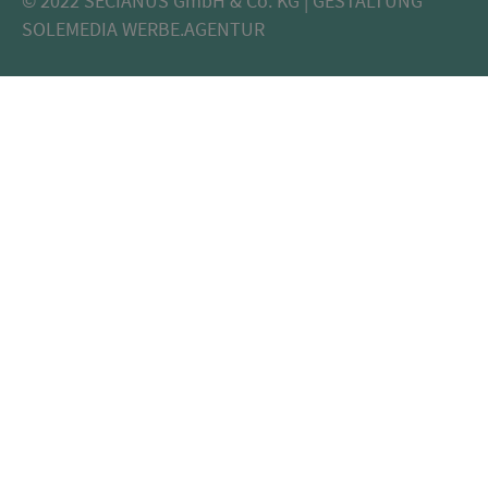
© 2022
SECIANUS GmbH & Co. KG | GESTALTUNG
SOLEMEDIA WERBE.AGENTUR